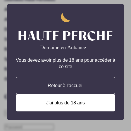
Afterworks
All our wines
Dry
Sweet white
Red
Sparkling
Vous devez avoir plus de 18 ans pour accéder à
ce site
Rosé
Grape juice
Retour à l'accueil
Connexion
J'ai plus de 18 ans