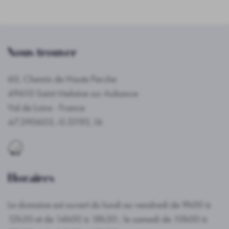
Nous trouver
60, Chemin de Haute Perche
49610 Saint Melaine sur Aubance
Val de Loire - France
47.390603,-0.51195,16
Horaires
Le domaine est ouvert du lundi au vendredi de 9h00 à
12h30 et de 14h00 à 18h30 ; le samedi de 10h00 à