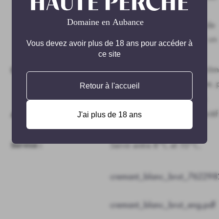
fermentation a lieu en
bouteille, avec un élevage de
18 mois sur lattes, suivi par un
Vous devez avoir plus de 18 ans pour accéder à
dégorgement. Brut.
ce site
Bulles délicates, nez aux arô
Dégustation :
fruits à chair blanche (pêche, 
Retour à l'accueil
bouche fraîche et élégante.
Compagnon idéal de l'apéritif
Accords :
J'ai plus de 18 ans
verre entre amis.
Servir entre 8°C et 10°C.
Service :
cremant_blanc_brut_762298
cremant_blanc_brut_eng.pdf