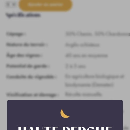
Ajouter au panier
Spécifications
50% Chenin, 50% Chardonn
Cépage :
Argilo-schisteux
Nature du terroir :
40 ans en moyenne
Âge des vignes :
2 à 5 ans
Potentiel de garde :
En agriculture biologique et
Conduite du vignoble :
biodynamie (Demeter)
Récolte manuelle.
Vinification et élevage :
Après le pressurage, la
fermentation et l’élevage se
passent en cuves inox
thermorégulées. Une seconde